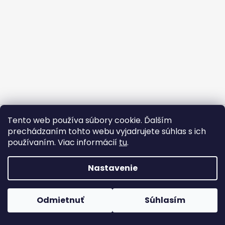
t
á
i
j
e
s
ť
?
Vytvoril Shoptet
HĽADAŤ
Tento web používa súbory cookie. Ďalším
Copyright 2026
HUGO TRADE
. Všetky práva vyhradené.
prechádzaním tohto webu vyjadrujete súhlas s ich
používaním. Viac informácií
tu
.
O
Nastavenie
d
p
o
Odmietnuť
Súhlasím
r
ú