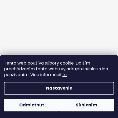
t
á
i
j
e
s
ť
?
Vytvoril Shoptet
HĽADAŤ
Tento web používa súbory cookie. Ďalším
Copyright 2026
HUGO TRADE
. Všetky práva vyhradené.
prechádzaním tohto webu vyjadrujete súhlas s ich
používaním. Viac informácií
tu
.
O
Nastavenie
d
p
o
Odmietnuť
Súhlasím
r
ú