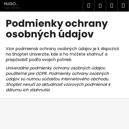
K
Prejsť
HUGO
Hľadať
Náku
M
Prihlásen
na
TRADE
o
Hugo Car Rent
obsah
Späť
Späť
košík
š
Podmienky ochrany
í
Č
osobných údajov
k
o
p
Vzor podmienok ochrany osobných údajov je k dispozícii
o
na Shoptet Univerzite, kde si ho môžete stiahnuť a
prispôsobiť podľa svojich potrieb.
t
r
Univerzálne podmienky ochrany osobných údajov,
použiteľné pre GDPR. Podmienky ochrany osobných
e
údajov sú nutnou súčasťou internetového obchodu.
b
Shoptet neručí za aktuálnosť vzorových podmienok k
u
dátumu ich stiahnutia.
j
Z
e
á
t
p
e
ä
n