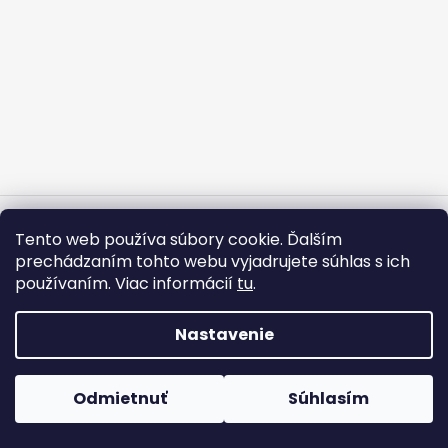
i
á
e
j
s
ť
?
Vytvoril Shoptet
HĽADAŤ
Tento web používa súbory cookie. Ďalším
Copyright 2026
HUGO TRADE
. Všetky práva vyhradené.
prechádzaním tohto webu vyjadrujete súhlas s ich
používaním. Viac informácií
tu
.
O
Nastavenie
d
p
o
Odmietnuť
Súhlasím
r
ú