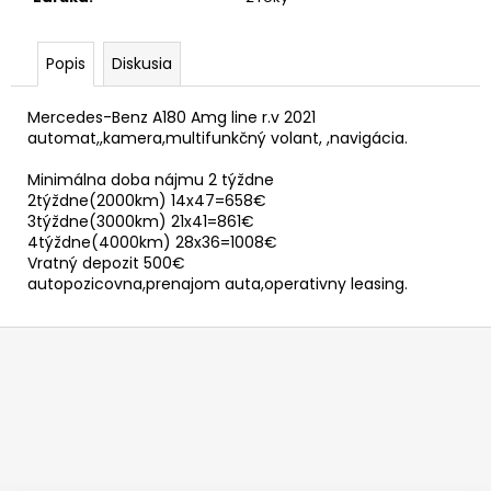
č
a
m
Popis
Diskusia
e
Mercedes-Benz A180 Amg line r.v 2021
automat,,kamera,multifunkčný volant, ,navigácia.
Minimálna doba nájmu 2 týždne
2týždne(2000km) 14x47=658€
3týždne(3000km) 21x41=861€
4týždne(4000km) 28x36=1008€
Vratný depozit 500€
autopozicovna,prenajom auta,operativny leasing.
Z
á
p
ä
t
i