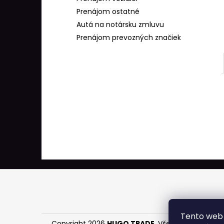
Prenájom ostatné
Autá na notársku zmluvu
Prenájom prevozných značiek
Z
á
p
ä
Tento web 
Copyright 2026
HUGO TRADE
. Všetky práva vyhr