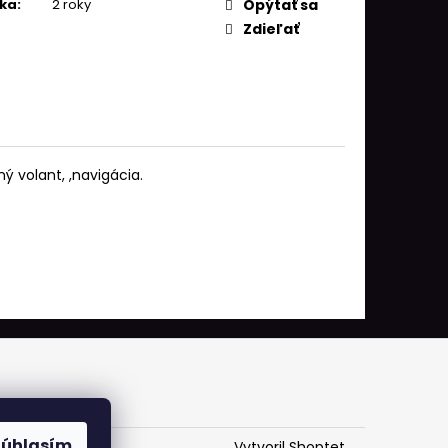
ka
:
2 roky
Opýtať sa
Zdieľať
 volant, ,navigácia.
Súhlasím
Vytvoril Shoptet