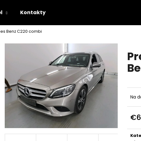
l
Kontakty
es Benz C220 combi
Čo potrebujete nájsť?
Pr
HĽADAŤ
Be
Odporúčame
Na d
€6
Jedn
cena
Kate