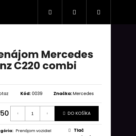
Hľadať
Prihlásenie
Nákupný
košík
enájom Mercedes
nz C220 combi
otaz
Kód:
0039
Značka:
Mercedes
50
DO KOŠÍKA
otková
:
Tlač
gória
:
Prenájom vozidiel