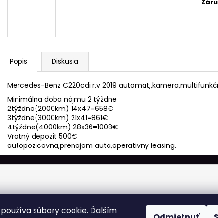
Záru
Popis
Diskusia
Mercedes-Benz C220cdi r.v 2019 automat,,kamera,multifunkčný
Minimálna doba nájmu 2 týždne
2týždne(2000km) 14x47=658€
3týždne(3000km) 21x41=861€
4týždne(4000km) 28x36=1008€
Vratný depozit 500€
autopozicovna,prenajom auta,operativny leasing.
používa súbory cookie. Ďalším
Odmietnuť
adené.