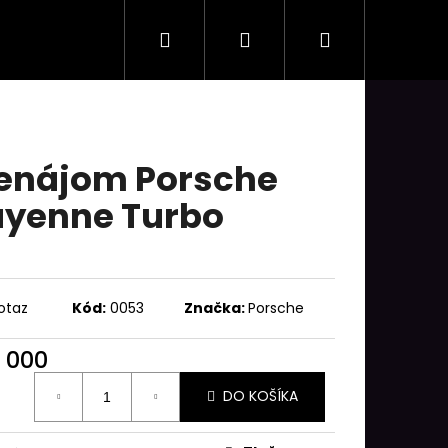
Hľadať
Prihlásenie
Nákupný
košík
enájom Porsche
yenne Turbo
otaz
Kód:
0053
Značka:
Porsche
 000
otková
DO KOŠÍKA
: