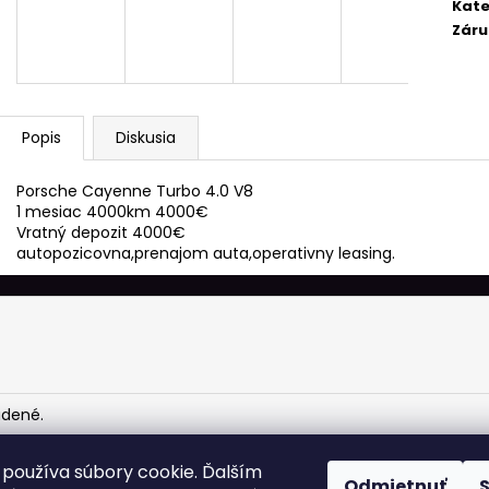
Kate
Záru
Popis
Diskusia
Porsche Cayenne Turbo 4.0 V8
1 mesiac 4000km 4000€
Vratný depozit 4000€
autopozicovna,prenajom auta,operativny leasing.
adené.
používa súbory cookie. Ďalším
Odmietnuť