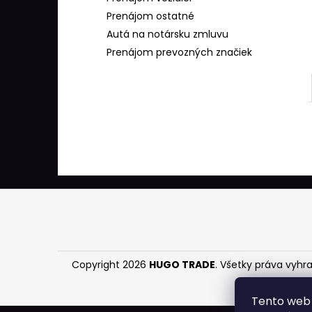
Prenájom ostatné
Autá na notársku zmluvu
Prenájom prevozných značiek
Z
á
p
ä
Copyright 2026
HUGO TRADE
. Všetky práva vyhr
t
i
Tento web 
e