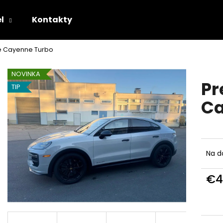
l
Kontakty
e Cayenne Turbo
Čo potrebujete nájsť?
NOVINKA
Pr
TIP
HĽADAŤ
Ca
Odporúčame
Na d
€4
Jedn
cena