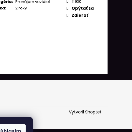
Tlač
gória
:
Prenájom vozidiel
ka
:
2 roky
Opýtať sa
Zdieľať
Vytvoril Shoptet
Súhlasím