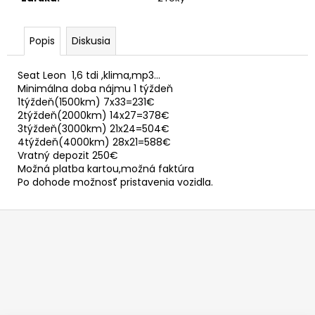
č
a
m
Popis
Diskusia
e
Seat Leon 1,6 tdi ,klima,mp3...
Minimálna doba nájmu 1 týždeň
1týždeň(1500km) 7x33=231€
2týždeň(2000km) 14x27=378€
3týždeň(3000km) 21x24=504€
4týždeň(4000km) 28x21=588€
Vratný depozit 250€
Možná platba kartou,možná faktúra
Po dohode možnosť pristavenia vozidla.
Z
á
p
ä
t
i