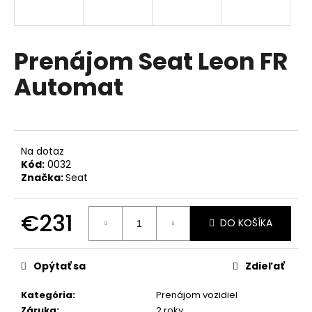
á
j
s
Prenájom Seat Leon FR
ť
Automat
?
Na dotaz
HĽADAŤ
Kód:
0032
Značka:
Seat
€231
O
DO KOŠÍKA
d
Jednotková
p
cena:
o
Opýtať sa
Zdieľať
r
Kategória
:
Prenájom vozidiel
ú
Záruka
:
2 roky