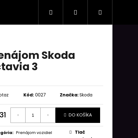
Hľadať
Prihlásenie
Nákupný
košík
enájom Skoda
tavia 3
otaz
Kód:
0027
Značka:
Skoda
31
DO KOŠÍKA
otková
:
Tlač
gória
:
Prenájom vozidiel