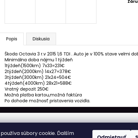
Záru
Popis
Diskusia
Škoda Octavia 3 r.v 2015 1,6 TDI . Auto je v 100% stave velmi d
Minimálna doba nájmu 1 týždeň
1týždeň(1500km) 7x33=231€
2týždeň(2000km) 14x27=378€
3týždeň(3000km) 21x24=504€
4týždeň(4000km) 28x21=588€
Vratný depozit 250€
Možná platba kartou,možná faktúra
Po dohode možnosť pristavenia vozidla.
používa súbory cookie. Ďalším
Odmietnuť