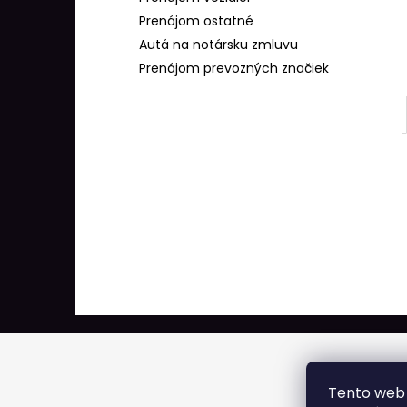
Prenájom ostatné
Autá na notársku zmluvu
Prenájom prevozných značiek
Z
á
p
Tento web 