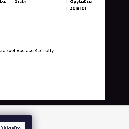
ka
:
2 roky
Opýtať sa
Zdieľať
obrá spotreba cca 4,5l nafty
Súhlasím