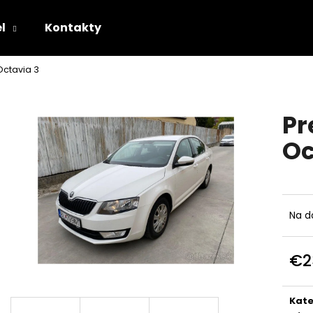
l
Kontakty
ctavia 3
Čo potrebujete nájsť?
Pr
HĽADAŤ
Oc
Odporúčame
Na d
€2
Jedn
cena
Kate