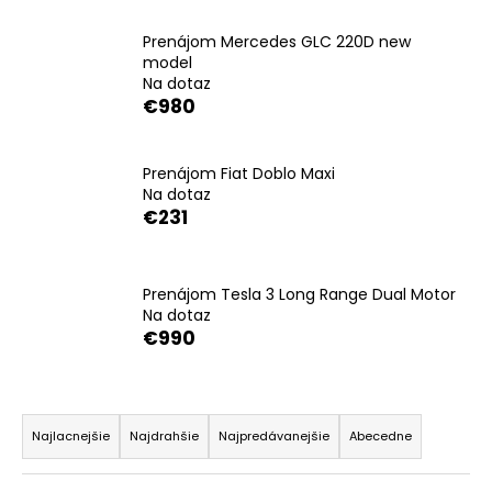
á
Prenájom Mercedes GLC 220D new
j
model
s
Na dotaz
€980
ť
?
Prenájom Fiat Doblo Maxi
Na dotaz
€231
HĽADAŤ
Prenájom Tesla 3 Long Range Dual Motor
Na dotaz
€990
O
d
p
R
o
a
Najlacnejšie
Najdrahšie
Najpredávanejšie
Abecedne
r
d
ú