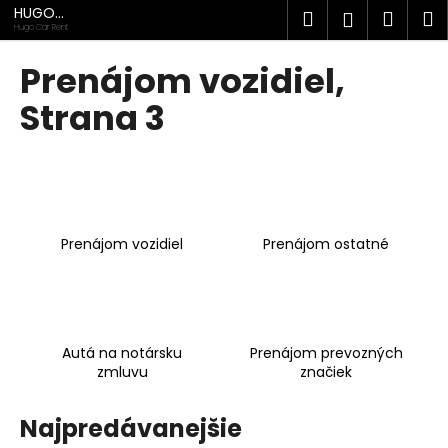
K
Prejsť
HUGO
Hľadať
Náku
M
Prihlásen
na
TRADE
o
Hugo Car Rent
obsah
Späť
Späť
košík
š
Prenájom vozidiel
,
í
Č
Strana 3
k
o
p
o
t
r
Prenájom vozidiel
Prenájom ostatné
e
b
u
j
Autá na notársku
Prenájom prevozných
e
zmluvu
značiek
t
e
Najpredávanejšie
n