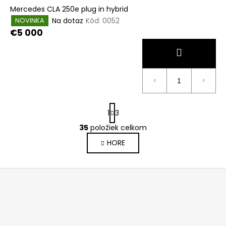
Mercedes CLA 250e plug in hybrid
Na dotaz
Kód:
0052
NOVINKA
€5 000
S
1
3
t
r
35
položiek celkom
O
á
v
HORE
n
l
k
o
á
Z
v
d
a
á
a
n
p
c
i
i
ä
e
e